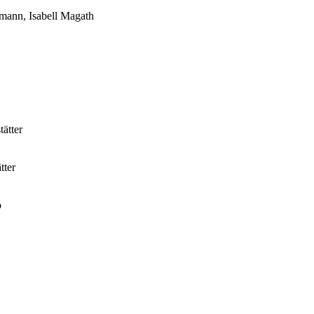
mann, Isabell Magath
ätter
tter
o