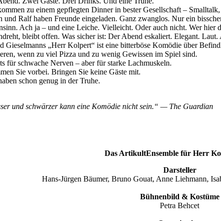
Abend. Zwei Gäste. Drei Drinks. Und eine Truhe.
kommen zu einem gepflegten Dinner in bester Gesellschaft – Smalltal
h und Ralf haben Freunde eingeladen. Ganz zwanglos. Nur ein bisschen
sinn. Ach ja – und eine Leiche. Vielleicht. Oder auch nicht. Wer hier d
hdreht, bleibt offen. Was sicher ist: Der Abend eskaliert. Elegant. Lau
d Gieselmanns „Herr Kolpert“ ist eine bitterböse Komödie über Befindl
ieren, wenn zu viel Pizza und zu wenig Gewissen im Spiel sind.
ts für schwache Nerven – aber für starke Lachmuskeln.
en Sie vorbei. Bringen Sie keine Gäste mit.
haben schon genug in der Truhe.
ser und schwärzer kann eine Komödie nicht sein.“ — The Guardian
Das ArtikultEnsemble für Herr Ko
Darsteller
Hans-Jürgen Bäumer, Bruno Gouat, Anne Liehmann, Isab
Bühnenbild & Kostüme
Petra Behcet