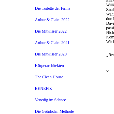
Ein 
Will
Die Toilette der Firma
Sara
Wahn
durc
Arthur & Claire 2022
Davi
pass
Die Mitwisser 2022
Nich
Komm
Wir 
Arthur & Claire 2021
Die Mitwisser 2020
„Bes
Körperarchitekten
The Clean House
BENEFIZ
Venedig im Schnee
Die Grönholm-Methode