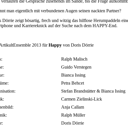
 verlaufen die Gespräche zusehends im Sande, bis die Frage aufkommt
nnt man eigentlich mit verbundenen Augen seinen nackten Partner?
s Dörrie zeigt bösartig, frech und witzig das hilflose Herumpaddeln ei
tphone und Karriereknick auf der Suche nach dem HAPPY-End.
ArtikultEnsemble 2013 für
Happy
von Doris Dörrie
s:
Ralph Malisch
se:
Guido Verstegen
e:
Bianca Issing
üme:
Petra Behcet
nisation:
Stefan Brandstätter & Bianca Issing
ik:
Carmen Zielinski-Lick
enbild:
Anja Callam
nik:
Ralph Müller
r:
Doris Dörrie