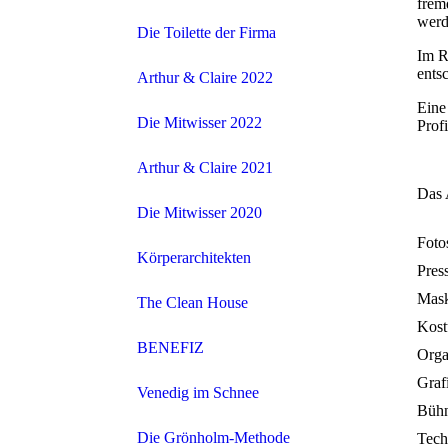
frem
werd
Die Toilette der Firma
Im R
ents
Arthur & Claire 2022
Eine
Die Mitwisser 2022
Prof
Arthur & Claire 2021
Das 
Die Mitwisser 2020
Foto
Körperarchitekten
Pres
Mask
The Clean House
Kost
BENEFIZ
Orga
Graf
Venedig im Schnee
Bühn
Die Grönholm-Methode
Tech