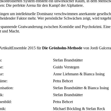
dkontrollierten System entsteht ein unwirklicher Raum, in dem Mensch
en: Die perfekte Arena für den Kampf der Alphatiere.
ingen um intellektuelle Dominanz verschwimmen anerkannte gesellscha
cheidender Faktor mehr. Wer persönliche Schwächen zeigt, wird totgeb
 spannende Gratwanderung zwischen Komödie und Psychokrimi. Eine r
it und Macht.
ArtikultEnsemble 2015 für
Die Grönholm-Methode
von Jordi Galcer
s:
Stefan Brandstätter
se:
Guido Verstegen
e:
Anne Liehmann & Bianca Issing
üme:
Petra Behcet
nisation:
Stefan Brandstätter & Bianca Issing
ik:
Stefan Brandstätter
enbild:
Petra Behcet
nik:
Michael Böckling & Stefan Reck