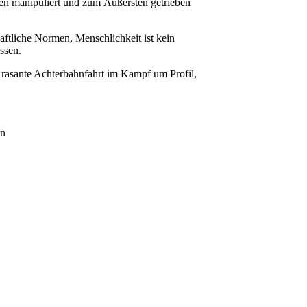
en manipuliert und zum Äußersten getrieben
ftliche Normen, Menschlichkeit ist kein
issen.
asante Achterbahnfahrt im Kampf um Profil,
an