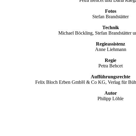
Petra Behcet und Daria Raeg
Fotos
Stefan Brandstätter
Technik
Michael Böckling, Stefan Brandstätter 
Regieassistenz
Anne Liehmann
Regie
Petra Behcet
Aufführungsrechte
Felix Bloch Erben GmbH & Co KG, Verlag für Bühn
Autor
Philipp Löhle
 03 14_0856