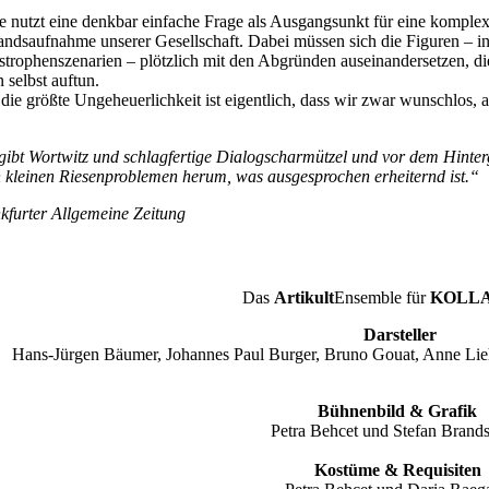
e nutzt eine denkbar einfache Frage als Ausgangsunkt für eine komplexe
andsaufnahme unserer Gesellschaft. Dabei müssen sich die Figuren – in 
strophenszenarien – plötzlich mit den Abgründen auseinandersetzen, die
 selbst auftun.
die größte Ungeheuerlichkeit ist eigentlich, dass wir zwar wunschlos, a
gibt Wortwitz und schlagfertige Dialogscharmützel und vor dem Hinter
n kleinen Riesenproblemen herum, was ausgesprochen erheiternd ist.“
kfurter Allgemeine Zeitung
Das
Artikult
Ensemble für
KOLLA
Darsteller
Hans-Jürgen Bäumer, Johannes Paul Burger, Bruno Gouat, Anne Lie
Bühnenbild & Grafik
Petra Behcet und Stefan Brandst
Kostüme & Requisiten