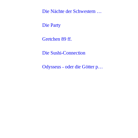
2025
Die Nächte der Schwestern Bronte
2025
Die Party
2025
2025
Gretchen 89 ff.
2025
Die Sushi-Connection
2025
Odysseus - oder die Götter proben wieder
2025
2025
202
202
202
202
202